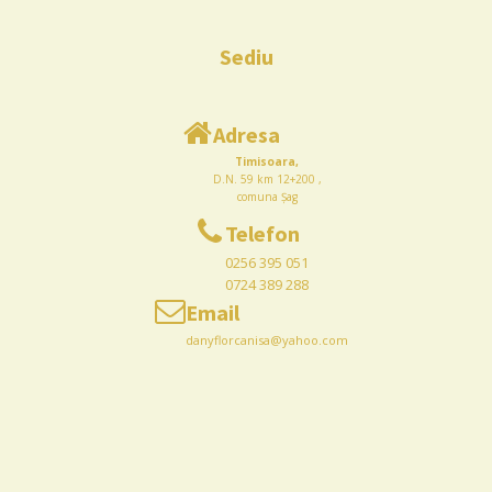
Sediu
Adresa
Timisoara,
D.N. 59 km 12+200 ,
comuna Șag
Telefon
0256 395 051
0724 389 288
Email
danyflorcanisa@yahoo.com