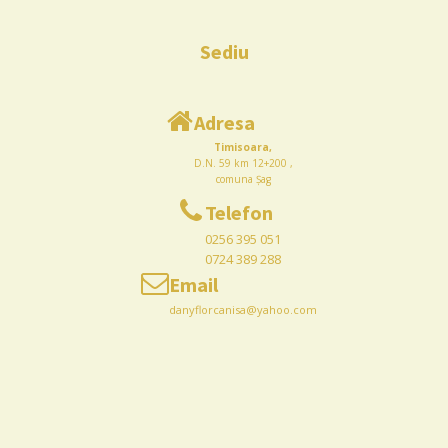
Sediu
Adresa
Timisoara,
D.N. 59 km 12+200 ,
comuna Șag
Telefon
0256 395 051
0724 389 288
Email
danyflorcanisa@yahoo.com