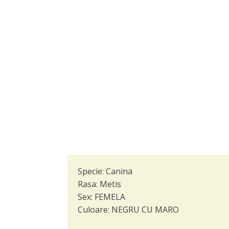
Specie:
Canina
Rasa:
Metis
Sex:
FEMELA
Culoare:
NEGRU CU MARO