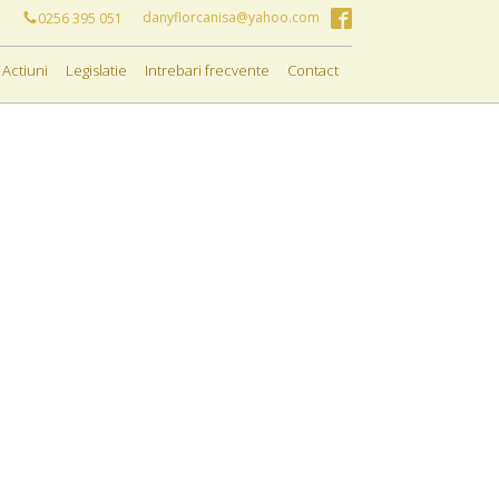
danyflorcanisa@yahoo.com
0256 395 051
Actiuni
Legislatie
Intrebari frecvente
Contact