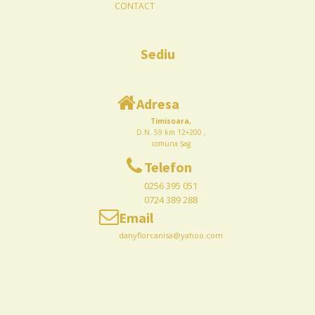
CONTACT
Sediu
Adresa
Timisoara,
D.N. 59 km 12+200 ,
comuna Șag
Telefon
0256 395 051
0724 389 288
Email
danyflorcanisa@yahoo.com