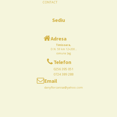
CONTACT
Sediu
Adresa
Timisoara,
D.N. 59 km 12+200 ,
comuna Șag
Telefon
0256 395 051
0724 389 288
Email
danyflorcanisa@yahoo.com