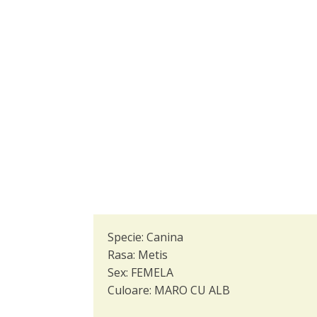
Specie:
Canina
Rasa:
Metis
Sex:
FEMELA
Culoare:
MARO CU ALB