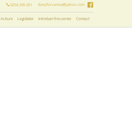
danyflorcanisa@yahoo.com
0256 395 051
Actiuni
Legislatie
Intrebari frecvente
Contact