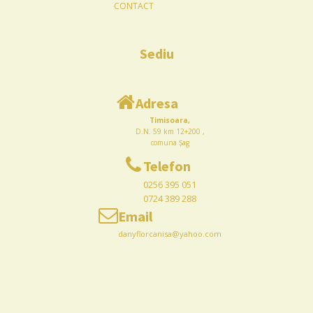
CONTACT
Sediu
Adresa
Timisoara,
D.N. 59 km 12+200 ,
comuna Șag
Telefon
0256 395 051
0724 389 288
Email
danyflorcanisa@yahoo.com