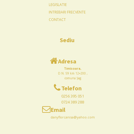
LEGISLATIE
INTREBARI FRECVENTE
CONTACT
Sediu
Adresa
Timisoara,
D.N. 59 km 12+200 ,
comuna Șag
Telefon
0256 395 051
0724 389 288
Email
danyflorcanisa@yahoo.com