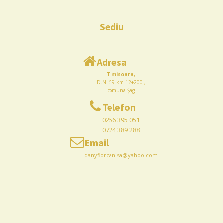
Sediu
Adresa
Timisoara,
D.N. 59 km 12+200 ,
comuna Șag
Telefon
0256 395 051
0724 389 288
Email
danyflorcanisa@yahoo.com