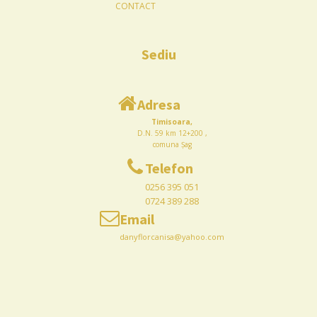
CONTACT
Sediu
Adresa
Timisoara,
D.N. 59 km 12+200 ,
comuna Șag
Telefon
0256 395 051
0724 389 288
Email
danyflorcanisa@yahoo.com