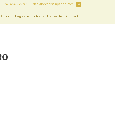
danyflorcanisa@yahoo.com
0256 395 051
Actiuni
Legislatie
Intrebari frecvente
Contact
RO