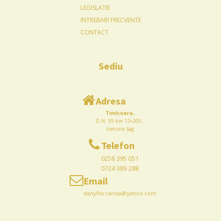
LEGISLATIE
INTREBARI FRECVENTE
CONTACT
Sediu
Adresa
Timisoara,
D.N. 59 km 12+200 ,
comuna Șag
Telefon
0256 395 051
0724 389 288
Email
danyflorcanisa@yahoo.com