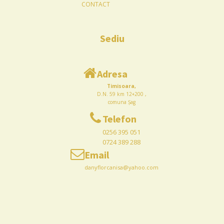
CONTACT
Sediu
Adresa
Timisoara,
D.N. 59 km 12+200 ,
comuna Șag
Telefon
0256 395 051
0724 389 288
Email
danyflorcanisa@yahoo.com