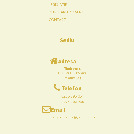
LEGISLATIE
INTREBARI FRECVENTE
CONTACT
Sediu
Adresa
Timisoara,
D.N. 59 km 12+200 ,
comuna Șag
Telefon
0256 395 051
0724 389 288
Email
danyflorcanisa@yahoo.com