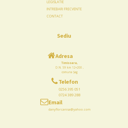
LEGISLATIE
INTREBARI FRECVENTE
CONTACT
Sediu
Adresa
Timisoara,
D.N. 59 km 12+200 ,
comuna Șag
Telefon
0256 395 051
0724 389 288
Email
danyflorcanisa@yahoo.com