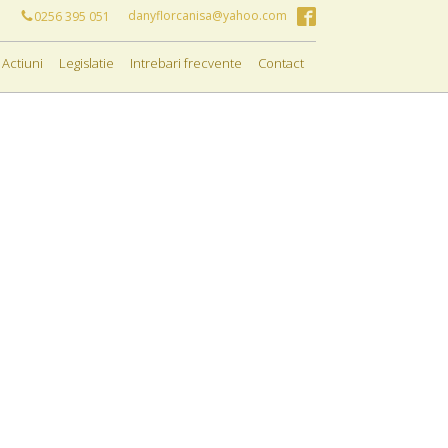
danyflorcanisa@yahoo.com
0256 395 051
Actiuni
Legislatie
Intrebari frecvente
Contact