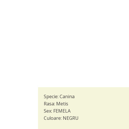
Specie:
Canina
Rasa:
Metis
Sex:
FEMELA
Culoare:
NEGRU