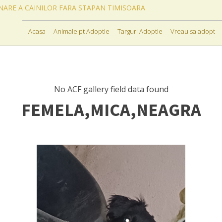
ONARE A CAINILOR FARA STAPAN TIMISOARA
Acasa
Animale pt Adoptie
Targuri Adoptie
Vreau sa adopt
No ACF gallery field data found
FEMELA,MICA,NEAGRA