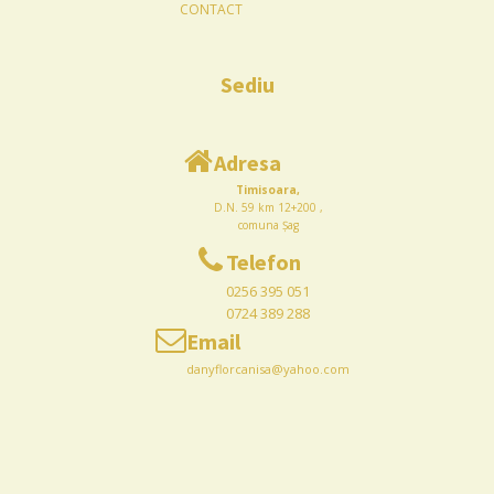
CONTACT
Sediu
Adresa
Timisoara,
D.N. 59 km 12+200 ,
comuna Șag
Telefon
0256 395 051
0724 389 288
Email
danyflorcanisa@yahoo.com