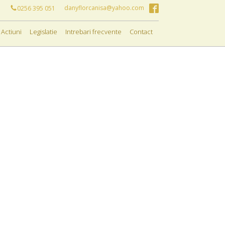
danyflorcanisa@yahoo.com
0256 395 051
Actiuni
Legislatie
Intrebari frecvente
Contact