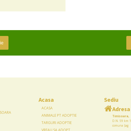
ie
Acasa
Sediu
Adresa
ACASA
ISOARA
ANIMALE PT ADOPTIE
Timisoara,
D.N. 59 km 1
TARGURI ADOPTIE
comuna Șag
VREAU SA ADOPT