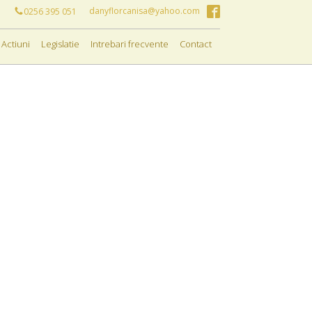
danyflorcanisa@yahoo.com
0256 395 051
Actiuni
Legislatie
Intrebari frecvente
Contact