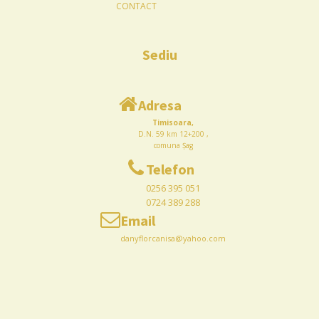
CONTACT
Sediu
Adresa
Timisoara,
D.N. 59 km 12+200 ,
comuna Șag
Telefon
0256 395 051
0724 389 288
Email
danyflorcanisa@yahoo.com