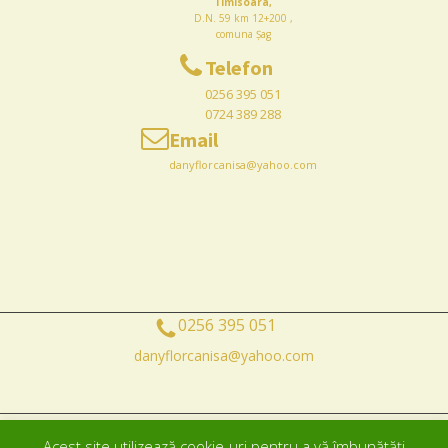
Timisoara,
D.N. 59 km 12+200 ,
comuna Șag
Telefon
0256 395 051
0724 389 288
Email
danyflorcanisa@yahoo.com
0256 395 051
danyflorcanisa@yahoo.com
Acest site utilizează cookie-uri pentru a vă îmbunătăți