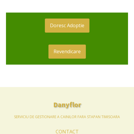
Doresc Adoptie
Revendicare
Danyflor
SERVICIU DE GESTIONARE A CAINILOR FARA STAPAN TIMISOARA
CONTACT