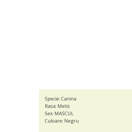
Specie:
Canina
Rasa:
Metis
Sex:
MASCUL
Culoare:
Negru