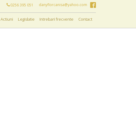
danyflorcanisa@yahoo.com
0256 395 051
Actiuni
Legislatie
Intrebari frecvente
Contact