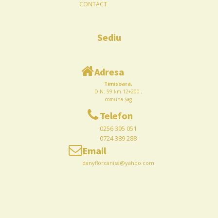
CONTACT
Sediu
Adresa
Timisoara,
D.N. 59 km 12+200 ,
comuna Șag
Telefon
0256 395 051
0724 389 288
Email
danyflorcanisa@yahoo.com