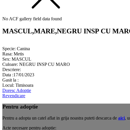
No ACF gallery field data found
MASCUL,MARE,NEGRU INSP CU MAR
Specie:
Canina
Rasa:
Metis
Sex:
MASCUL
Culoare:
NEGRU INSP CU MARO
Descriere:
Data :
17/01/2023
Gasit la :
Locul:
Timisoara
Doresc Adoptie
Revendicare
Pentru adoptie
Pentru a adopta un catel aflat in grija noastra puteti descarca de
aici
, u
Acte necesare pentru adoptie: