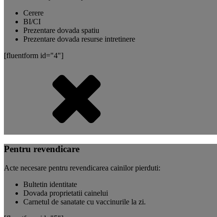
Cerere
BI/CI
Prezentare dovada spatiu
Prezentare dovada resurse intretinere
[fluentform id="4"]
Pentru revendicare
Acte necesare pentru revendicarea cainilor pierduti:
Bultetin identitate
Dovada proprietatii cainelui
Carnetul de sanatate cu vaccinurile la zi.