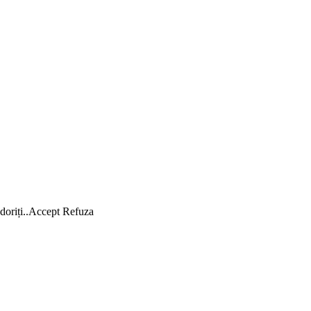
oriți..
Accept
Refuza