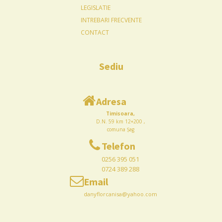
LEGISLATIE
INTREBARI FRECVENTE
CONTACT
Sediu
Adresa
Timisoara,
D.N. 59 km 12+200 ,
comuna Șag
Telefon
0256 395 051
0724 389 288
Email
danyflorcanisa@yahoo.com