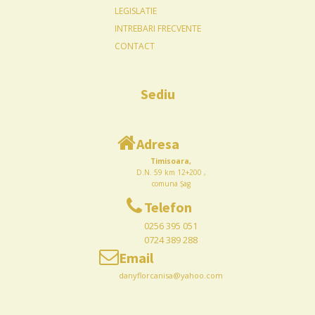
LEGISLATIE
INTREBARI FRECVENTE
CONTACT
Sediu
Adresa
Timisoara,
D.N. 59 km 12+200 ,
comuna Șag
Telefon
0256 395 051
0724 389 288
Email
danyflorcanisa@yahoo.com