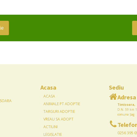
ie
Acasa
Sediu
Adresa
ACASA
ISOARA
ANIMALE PT ADOPTIE
Timisoara,
D.N. 59 km 1
TARGURI ADOPTIE
comuna Șag
VREAU SA ADOPT
Telefo
ACTIUNI
0256 395 0
LEGISLATIE