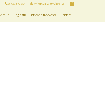
danyflorcanisa@yahoo.com
0256 395 051
Actiuni
Legislatie
Intrebari frecvente
Contact