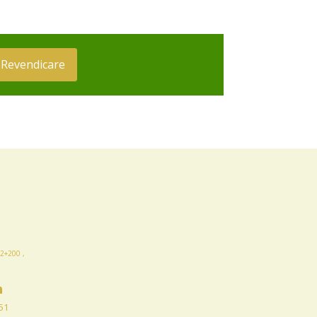
Revendicare
2+200 ,
n
51