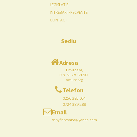
LEGISLATIE
INTREBARI FRECVENTE
CONTACT
Sediu
Adresa
Timisoara,
D.N. 59 km 12+200 ,
comuna Șag
Telefon
0256 395 051
0724 389 288
Email
danyflorcanisa@yahoo.com