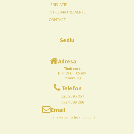
LEGISLATIE
INTREBARI FRECVENTE
CONTACT
Sediu
Adresa
Timisoara,
D.N. 59 km 12+200 ,
comuna Șag
Telefon
0256 395 051
0724 389 288
Email
danyflorcanisa@yahoo.com