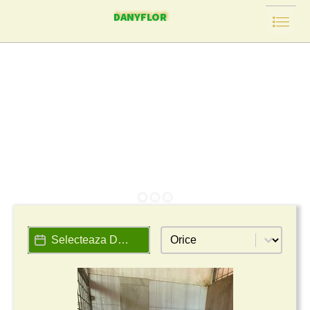
DANYFLOR
DAta
Sex
Date
Select content