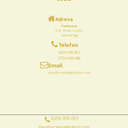
Adresa
Timisoara,
D.N. 59 km 12+200 ,
comuna Șag
Telefon
0256 395 051
0724 389 288
Email
danyflorcanisa@yahoo.com
0256 395 051
danyflorcanisa@yahoo.com