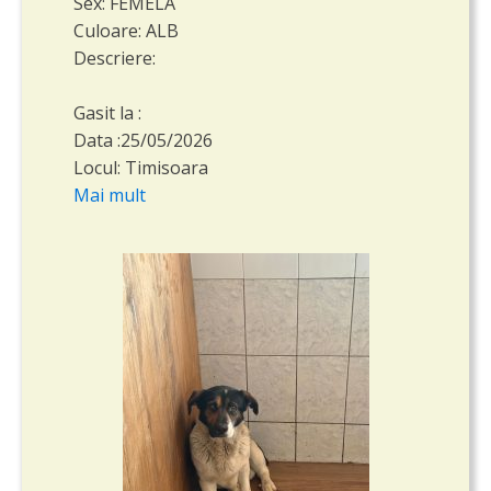
Sex:
FEMELA
Culoare:
ALB
Descriere:
Gasit la :
Data :
25/05/2026
Locul:
Timisoara
Mai mult