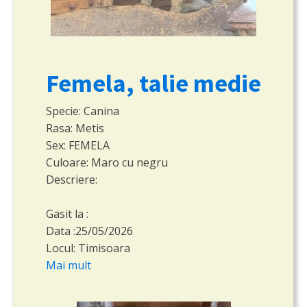
Femela, talie medie
Specie:
Canina
Rasa:
Metis
Sex:
FEMELA
Culoare:
Maro cu negru
Descriere:
Gasit la :
Data :
25/05/2026
Locul:
Timisoara
Mai mult