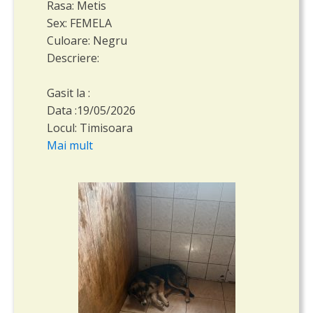
Rasa:
Metis
Sex:
FEMELA
Culoare:
Negru
Descriere:
Gasit la :
Data :
19/05/2026
Locul:
Timisoara
Mai mult